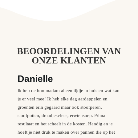
BEOORDELINGEN VAN
ONZE KLANTEN
Danielle
I
Ik heb de hooimadam al een tijdje in huis en wat kan
De
je er veel mee! Ik heb elke dag aardappelen en
ge
groenten erin gegaard maar ook stoofperen,
ui
stoofpotten, draadjesvlees, erwtensoep. Prima
ha
resultaat en het scheelt in de kosten. Handig en je
We
hoeft je niet druk te maken over pannen die op het
gr