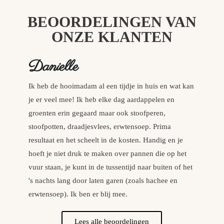
BEOORDELINGEN VAN
ONZE KLANTEN
Danielle
Ik heb de hooimadam al een tijdje in huis en wat kan
D
je er veel mee! Ik heb elke dag aardappelen en
g
groenten erin gegaard maar ook stoofperen,
u
stoofpotten, draadjesvlees, erwtensoep. Prima
h
resultaat en het scheelt in de kosten. Handig en je
W
hoeft je niet druk te maken over pannen die op het
g
vuur staan, je kunt in de tussentijd naar buiten of het
b
's nachts lang door laten garen (zoals hachee en
erwtensoep). Ik ben er blij mee.
Lees alle beoordelingen