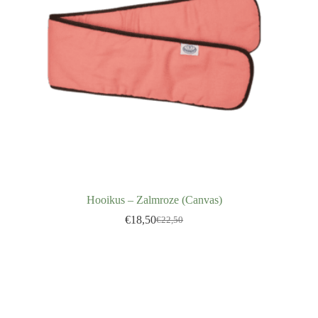
Hooikus – Zalmroze (Canvas)
€
18,50
€
22,50