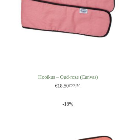
Hooikus – Oud-roze (Canvas)
€
18,50
€
22,50
-18%