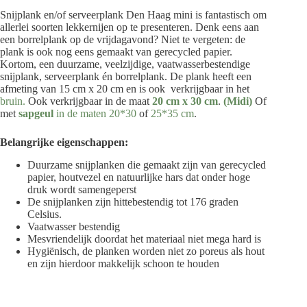
Snijplank en/of serveerplank Den Haag mini is fantastisch om
allerlei soorten lekkernijen op te presenteren. Denk eens aan
een borrelplank op de vrijdagavond? Niet te vergeten: de
plank is ook nog eens gemaakt van gerecycled papier.
Kortom, een duurzame, veelzijdige, vaatwasserbestendige
snijplank, serveerplank én borrelplank. De plank heeft een
afmeting van 15 cm x 20 cm en is ook verkrijgbaar in het
bruin.
Ook verkrijgbaar in de maat
20 cm x 30 cm
.
(Midi)
Of
met
sapgeul
in de maten 20*30
of
25*35 cm
.
Belangrijke eigenschappen:
Duurzame snijplanken die gemaakt zijn van gerecycled
papier, houtvezel en natuurlijke hars dat onder hoge
druk wordt samengeperst
De snijplanken zijn hittebestendig tot 176 graden
Celsius.
Vaatwasser bestendig
Mesvriendelijk doordat het materiaal niet mega hard is
Hygiënisch, de planken worden niet zo poreus als hout
en zijn hierdoor makkelijk schoon te houden