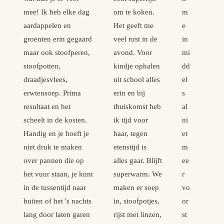
mee! Ik heb elke dag
om te koken.
m
aardappelen en
Het geeft me
e
groenten erin gegaard
veel rust in de
in
maar ook stoofperen,
avond. Voor
mi
stoofpotten,
kindje ophalen
dd
draadjesvlees,
uit school alles
el
erwtensoep. Prima
erin en bij
s
resultaat en het
thuiskomst heb
al
scheelt in de kosten.
ik tijd voor
ni
Handig en je hoeft je
haar, tegen
et
niet druk te maken
etenstijd is
m
over pannen die op
alles gaar. Blijft
ee
het vuur staan, je kunt
superwarm. We
r
in de tussentijd naar
maken er soep
vo
buiten of het 's nachts
in, stoofpotjes,
or
lang door laten garen
rijst met linzen,
st