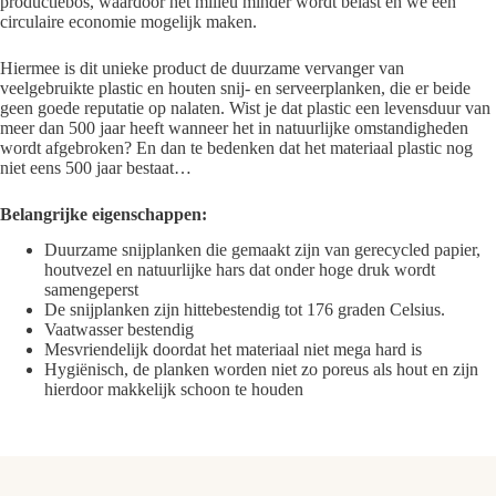
productiebos, waardoor het milieu minder wordt belast en we een
circulaire economie mogelijk maken.
Hiermee is dit unieke product de duurzame vervanger van
veelgebruikte plastic en houten snij- en serveerplanken, die er beide
geen goede reputatie op nalaten. Wist je dat plastic een levensduur van
meer dan 500 jaar heeft wanneer het in natuurlijke omstandigheden
wordt afgebroken? En dan te bedenken dat het materiaal plastic nog
niet eens 500 jaar bestaat…
Belangrijke eigenschappen:
Duurzame snijplanken die gemaakt zijn van gerecycled papier,
houtvezel en natuurlijke hars dat onder hoge druk wordt
samengeperst
De snijplanken zijn hittebestendig tot 176 graden Celsius.
Vaatwasser bestendig
Mesvriendelijk doordat het materiaal niet mega hard is
Hygiënisch, de planken worden niet zo poreus als hout en zijn
hierdoor makkelijk schoon te houden