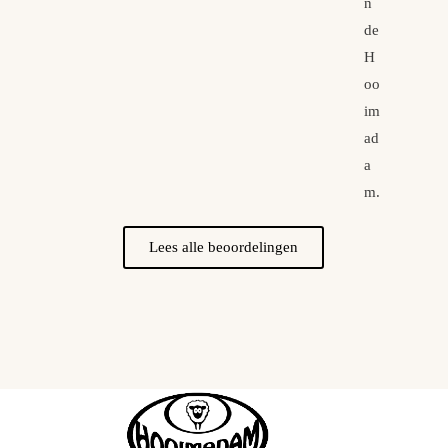
n
de
H
oo
im
ad
a
m.
Lees alle beoordelingen