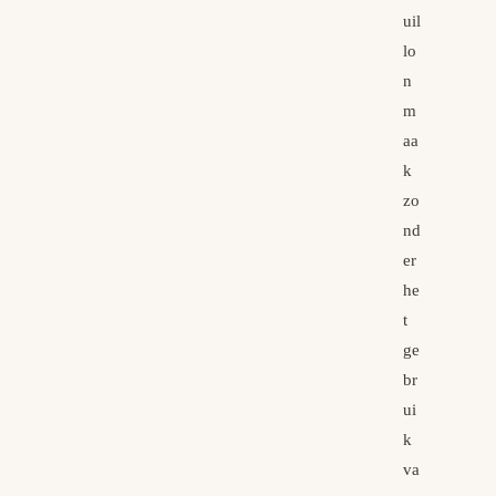
uil
lo
n
m
aa
k
zo
nd
er
he
t
ge
br
ui
k
va