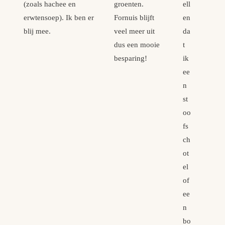
(zoals hachee en
groenten.
ell
erwtensoep). Ik ben er
Fornuis blijft
en
blij mee.
veel meer uit
da
dus een mooie
t
besparing!
ik
ee
n
st
oo
fs
ch
ot
el
of
ee
n
bo