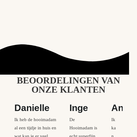
BEOORDELINGEN VAN
ONZE KLANTEN
Danielle
Inge
Anne
Ik heb de hooimadam
De
Ik
al een tijdje in huis en
Hooimadam is
ka
wat kan je er veel
echt superfijn
n