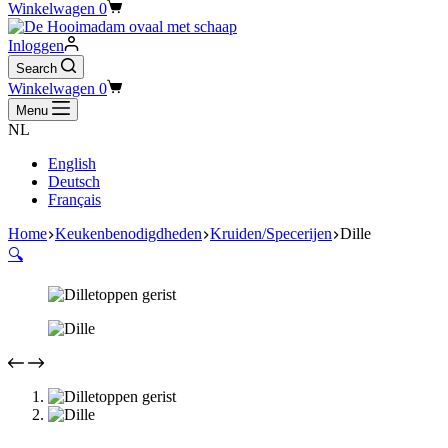
Winkelwagen
0
Inloggen
Search
Winkelwagen
0
Menu
NL
English
Deutsch
Français
Home
Keukenbenodigdheden
Kruiden/Specerijen
Dille
🔍