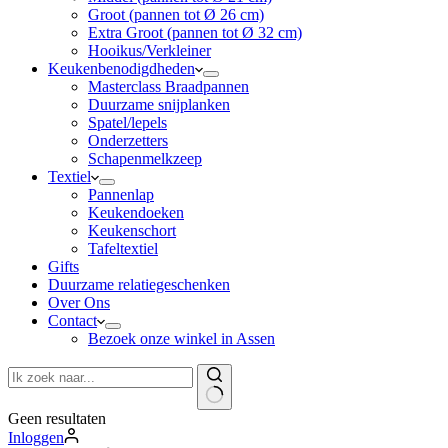
Groot (pannen tot Ø 26 cm)
Extra Groot (pannen tot Ø 32 cm)
Hooikus/Verkleiner
Keukenbenodigdheden
Masterclass Braadpannen
Duurzame snijplanken
Spatel/lepels
Onderzetters
Schapenmelkzeep
Textiel
Pannenlap
Keukendoeken
Keukenschort
Tafeltextiel
Gifts
Duurzame relatiegeschenken
Over Ons
Contact
Bezoek onze winkel in Assen
Geen resultaten
Inloggen