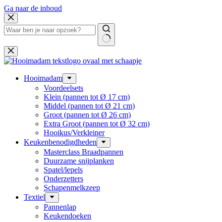
Ga naar de inhoud
Hooimadam
Voordeelsets
Klein (pannen tot Ø 17 cm)
Middel (pannen tot Ø 21 cm)
Groot (pannen tot Ø 26 cm)
Extra Groot (pannen tot Ø 32 cm)
Hooikus/Verkleiner
Keukenbenodigdheden
Masterclass Braadpannen
Duurzame snijplanken
Spatel/lepels
Onderzetters
Schapenmelkzeep
Textiel
Pannenlap
Keukendoeken