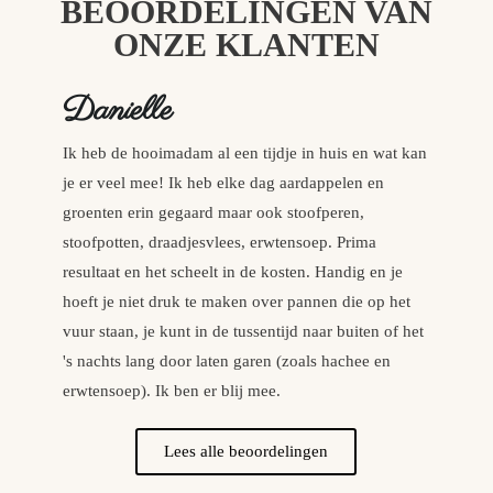
BEOORDELINGEN VAN
ONZE KLANTEN
Danielle
Ik heb de hooimadam al een tijdje in huis en wat kan
D
je er veel mee! Ik heb elke dag aardappelen en
g
groenten erin gegaard maar ook stoofperen,
u
stoofpotten, draadjesvlees, erwtensoep. Prima
h
resultaat en het scheelt in de kosten. Handig en je
W
hoeft je niet druk te maken over pannen die op het
g
vuur staan, je kunt in de tussentijd naar buiten of het
b
's nachts lang door laten garen (zoals hachee en
erwtensoep). Ik ben er blij mee.
Lees alle beoordelingen