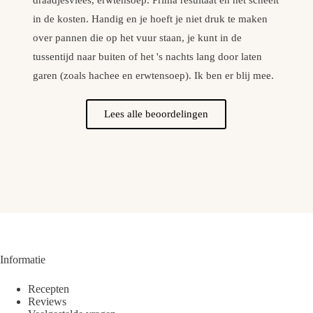
draadjesvlees, erwtensoep. Prima resultaat en het scheelt
e
in de kosten. Handig en je hoeft je niet druk te maken
s
over pannen die op het vuur staan, je kunt in de
b
tussentijd naar buiten of het 's nachts lang door laten
garen (zoals hachee en erwtensoep). Ik ben er blij mee.
Lees alle beoordelingen
Informatie
Recepten
Reviews