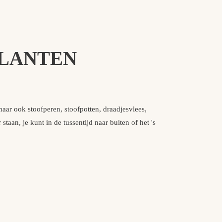
KLANTEN
Inge
aar ook stoofperen, stoofpotten, draadjesvlees,
De Hooimadam
taan, je kunt in de tussentijd naar buiten of het 's
is alles gaa