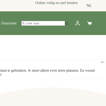
Online veilig en snel betalen
NL
Duurzame relatiegeschenken
Over Ons
Contact
...
dam te gebruiken. Je moet alleen even leren plannen. En vooral
t!