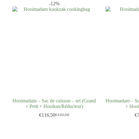
-12%
Hooimadam – Sac de cuisson – set (Grand
Hooimadam – Sac
+ Petit + Hooikus/Réducteur)
+ Hooi
€
116,50
€
€
132,50