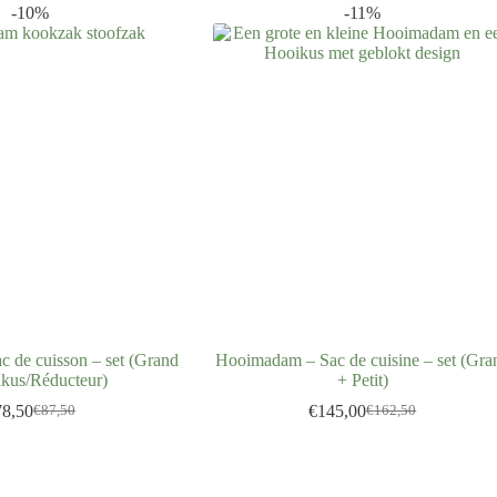
-10%
-11%
 de cuisson – set (Grand
Hooimadam – Sac de cuisine – set (Gra
kus/Réducteur)
+ Petit)
78,50
€
145,00
€
87,50
€
162,50