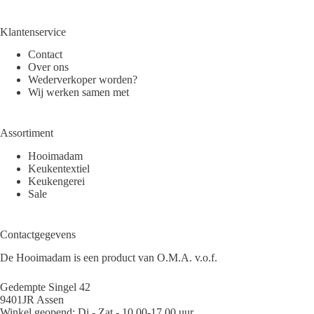
Klantenservice
Contact
Over ons
Wederverkoper worden?
Wij werken samen met
Assortiment
Hooimadam
Keukentextiel
Keukengerei
Sale
Contactgegevens
De Hooimadam is een product van O.M.A. v.o.f.
Gedempte Singel 42
9401JR Assen
Winkel geopend: Di - Zat - 10.00-17.00 uur