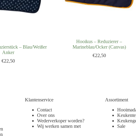
Hooikus – Reduzierer –
zierstück – Blau/Weißer
Marineblau/Ocker (Canvas)
Anker
€
22,50
€
22,50
Klantenservice
Assortiment
Contact
Hooimad
Over ons
Keukentex
Wederverkoper worden?
Keukenge
Wij werken samen met
Sale
en
en