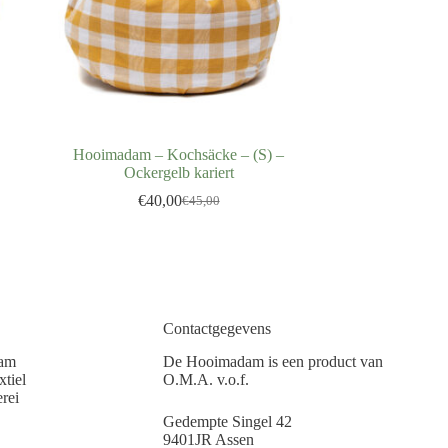
Hooimadam – Kochsäcke – (S) –
Ockergelb kariert
€
40,00
€
45,00
Contactgegevens
am
De Hooimadam is een product van
tiel
O.M.A. v.o.f.
rei
Gedempte Singel 42
9401JR Assen